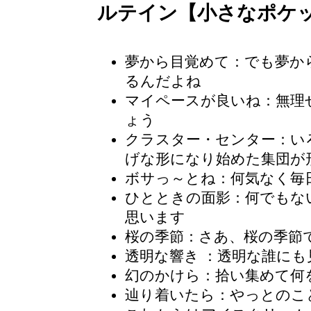
ルテイン【小さなポケ
夢から目覚めて：でも夢か
るんだよね
マイペースが良いね
：無理
ょう
クラスター・センター
：い
げな形になり始めた集団が
ボサっ～とね：何気なく毎
ひとときの面影
：何でもな
思います
桜の季節
：さあ、桜の季節
透明な響き
：透明な誰にも
幻のかけら：拾い集めて何
辿り着いたら：やっとのこ