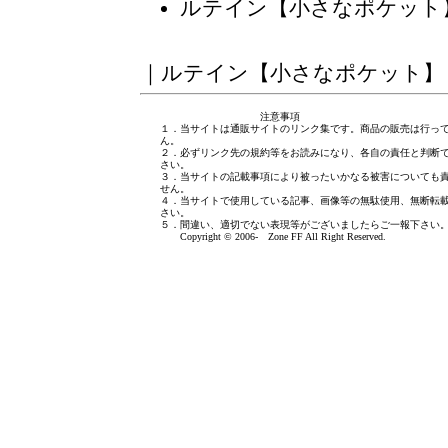
ルテイン【小さなポケット
｜
ルテイン【小さなポケット】
注意事項
１．当サイトは通販サイトのリンク集です。商品の販売は行っ
ん。
２．必ずリンク先の規約等をお読みになり、各自の責任と判断
さい。
３．当サイトの記載事項により被ったいかなる被害についても
せん。
４．当サイトで使用している記事、画像等の無駄使用、無断転
さい。
５．間違い、適切でない表現等がございましたら
ご一報下さい
Copyright © 2006- Zone FF All Right Reserved.