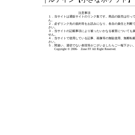
注意事項
１．当サイトは通販サイトのリンク集です。商品の販売は行っ
ん。
２．必ずリンク先の規約等をお読みになり、各自の責任と判断
さい。
３．当サイトの記載事項により被ったいかなる被害についても
せん。
４．当サイトで使用している記事、画像等の無駄使用、無断転
さい。
５．間違い、適切でない表現等がございましたら
ご一報下さい
Copyright © 2006- Zone FF All Right Reserved.