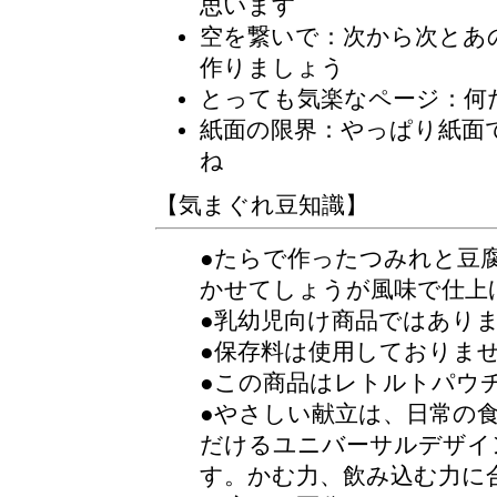
思います
空を繋いで：次から次とあ
作りましょう
とっても気楽なページ
：何
紙面の限界：やっぱり紙面
ね
【気まぐれ豆知識】
●たらで作ったつみれと豆
かせてしょうが風味で仕上
●乳幼児向け商品ではあり
●保存料は使用しておりま
●この商品はレトルトパウ
●やさしい献立は、日常の
だけるユニバーサルデザイ
す。かむ力、飲み込む力に