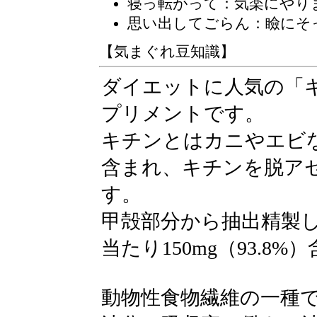
寝っ転がって：気楽にやり
思い出してごらん：瞼にそ
【気まぐれ豆知識】
ダイエットに人気の「
プリメントです。
キチンとはカニやエビ
含まれ、キチンを脱ア
す。
甲殻部分から抽出精製
当たり150mg（93.8%
動物性食物繊維の一種