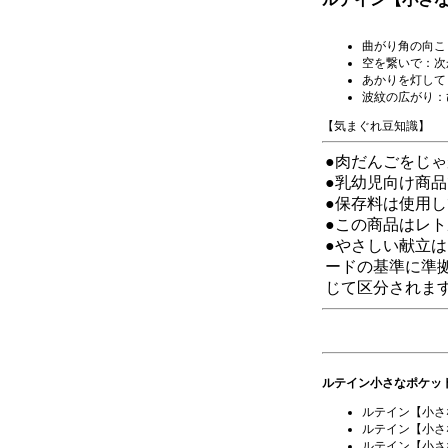
曲がり角の向こ
空を繋いで：次
あかりを灯して
波紋の広がり
：
【気まぐれ豆知識】
●肉だんごをじ
●乳幼児向け商
●保存料は使用
●この商品はレ
●やさしい献立
ードの基準に準
じて区分されま
ルテイン小さなポケッ
ルテイン【小さ
ルテイン【小さ
ルテイン【小さ