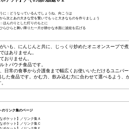
うに：どうなっているんでしょうね、向こうは
から次とあの大きな空を繋いでもっと大きなものを作りましょう
：ほんのりとした灯りのもとに
ひらひらと舞い降りた一片が静かな水面に波紋を広げる
ゃがいも、にんじんと共に、じっくり炒めたオニオンスープで煮
品ではありません。
しておりません。
トルトパウチ食品です。
は、日常の食事から介護食まで幅広くお使いいただけるユニバー
拠した食品です。かむ力、飲み込む力に合わせて選べるよう、
す。
トのリンク集のページ
なポケット】／リンク集Ａ
なポケット】／リンク集Ｃ
なポケット】／リンク集Ｅ