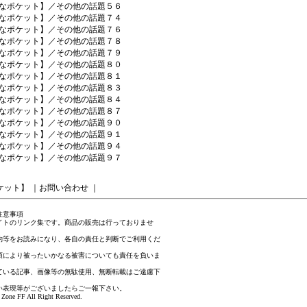
なポケット】／その他の話題５６
なポケット】／その他の話題７４
なポケット】／その他の話題７６
なポケット】／その他の話題７８
なポケット】／その他の話題７９
なポケット】／その他の話題８０
なポケット】／その他の話題８１
なポケット】／その他の話題８３
なポケット】／その他の話題８４
なポケット】／その他の話題８７
なポケット】／その他の話題９０
なポケット】／その他の話題９１
なポケット】／その他の話題９４
なポケット】／その他の話題９７
ケット】
｜
お問い合わせ
｜
注意事項
イトのリンク集です。商品の販売は行っておりませ
約等をお読みになり、各自の責任と判断でご利用くだ
項により被ったいかなる被害についても責任を負いま
ている記事、画像等の無駄使用、無断転載はご遠慮下
い表現等がございましたら
ご一報下さい
。
Zone FF All Right Reserved.