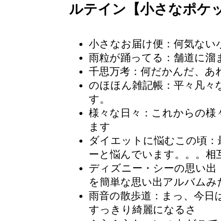
ルテイン【小さなポケ
小さなお届け便
：何気ない
雨粒が踊ってる：舗道に溜
千思万考
：何だかんだ、あ
のほほん雑記帳
：平々凡々
す。
様々な日々：これからの様
ます
ダイエットに悩むこの頃
：
ーと悩んでいます。。。相
ディズニー・シーの思い出
を簡単な思い出アルバムみ
雨音の散歩道
：まっ、今日
すっきり綺麗になるさ