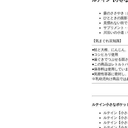
森のささやき：
ひとときの面影
見慣れない街で
サプリメント・
川沿いの小道：
【気まぐれ豆知識】
●鮭と大根、にんじん
●コシヒカリ使用
●歯ぐきでつぶせる固
●この商品はレトルト
●保存料は使用してい
●気密性容器に密封し
※乳幼児向け商品では
ルテイン小さなポケッ
ルテイン【小さ
ルテイン【小さ
ルテイン【小さ
ルテイン【小さ