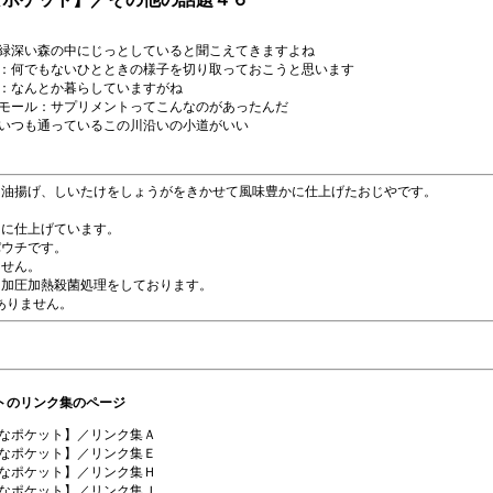
緑深い森の中にじっとしていると聞こえてきますよね
：何でもないひとときの様子を切り取っておこうと思います
：なんとか暮らしていますがね
モール：サプリメントってこんなのがあったんだ
いつも通っているこの川沿いの小道がいい
、油揚げ、しいたけをしょうがをきかせて風味豊かに仕上げたおじやです。
さに仕上げています。
パウチです。
ません。
、加圧加熱殺菌処理をしております。
ありません。
トのリンク集のページ
なポケット】／リンク集Ａ
なポケット】／リンク集Ｅ
なポケット】／リンク集Ｈ
なポケット】／リンク集Ｊ