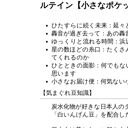
ルテイン【小さなポケ
ひたすらに続く未来：延々
轟音が過ぎ去って：あの轟
ゆっくりと流れる時間
：浜
星の数ほどの糸口：たくさ
てくれるのか
ひとときの面影：何でもな
思います
小さなお届け便
：何気ない
【気まぐれ豆知識】
炭水化物が好きな日本人の
「白いんげん豆」を配合し