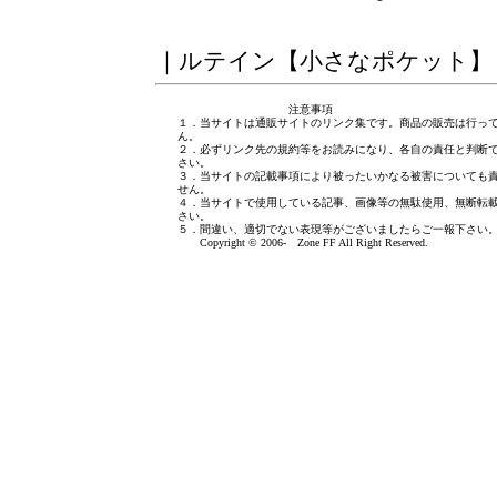
｜
ルテイン【小さなポケット】
注意事項
１．当サイトは通販サイトのリンク集です。商品の販売は行っ
ん。
２．必ずリンク先の規約等をお読みになり、各自の責任と判断
さい。
３．当サイトの記載事項により被ったいかなる被害についても
せん。
４．当サイトで使用している記事、画像等の無駄使用、無断転
さい。
５．間違い、適切でない表現等がございましたら
ご一報下さい
Copyright © 2006- Zone FF All Right Reserved.